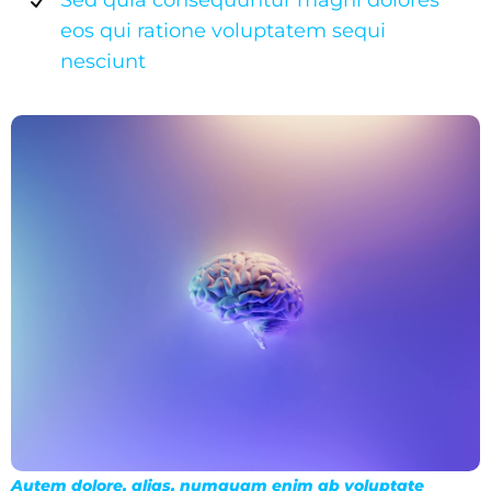
eos qui ratione voluptatem sequi
nesciunt
Autem dolore, alias, numquam enim ab voluptate