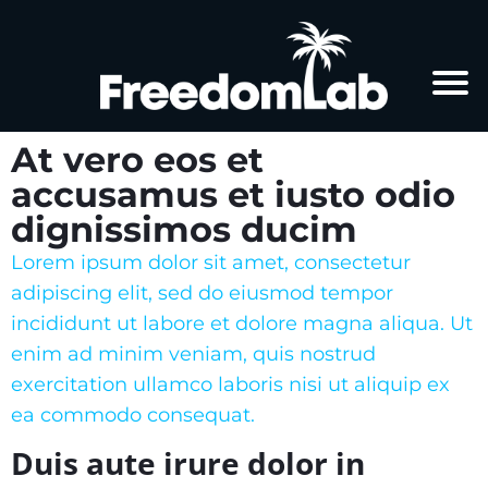
At vero eos et
accusamus et iusto odio
dignissimos ducim
Lorem ipsum dolor sit amet, consectetur
adipiscing elit, sed do eiusmod tempor
incididunt ut labore et dolore magna aliqua. Ut
enim ad minim veniam, quis nostrud
exercitation ullamco laboris nisi ut aliquip ex
ea commodo consequat
.
Duis aute irure dolor in