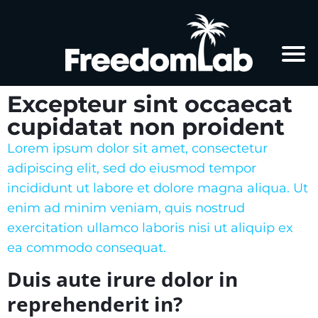
Excepteur sint occaecat
cupidatat non proident
Lorem ipsum dolor sit amet, consectetur
adipiscing elit, sed do eiusmod tempor
incididunt ut labore et dolore magna aliqua. Ut
enim ad minim veniam, quis nostrud
exercitation ullamco laboris nisi ut aliquip ex
ea commodo consequat
.
Duis aute irure dolor in
reprehenderit in?