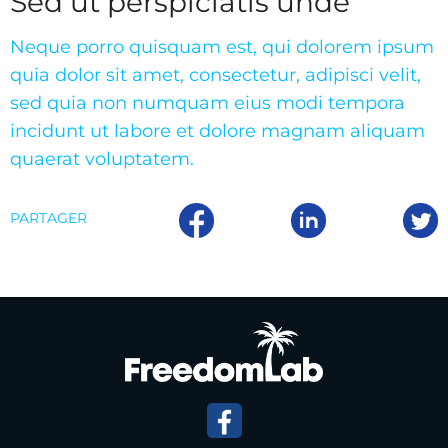
Sed ut perspiciatis unde
Neque porro quisquam est, qui dolorem ipsum
quia dolor sit amet, consectetur, adipisci velit,
sed quia non numquam eius modi tempora
incidunt ut labore et dolore magnam aliquam
quaerat voluptatem.
PARTAGER