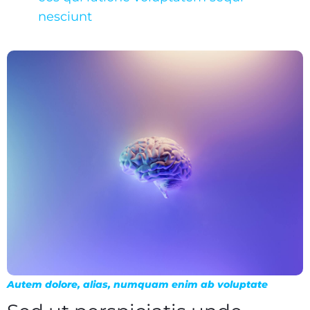
nesciunt
Autem dolore, alias, numquam enim ab voluptate